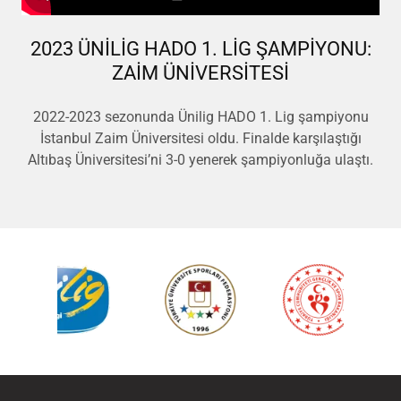
2023 ÜNİLİG HADO 1. LİG ŞAMPİYONU:
ZAİM ÜNİVERSİTESİ
2022-2023 sezonunda Ünilig HADO 1. Lig şampiyonu
İstanbul Zaim Üniversitesi oldu. Finalde karşılaştığı
Altıbaş Üniversitesi’ni 3-0 yenerek şampiyonluğa ulaştı.