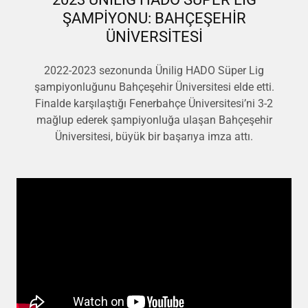
ŞAMPİYONU: BAHÇEŞEHİR
ÜNİVERSİTESİ
2022-2023 sezonunda Ünilig HADO Süper Lig
şampiyonluğunu Bahçeşehir Üniversitesi elde etti.
Finalde karşılaştığı Fenerbahçe Üniversitesi’ni 3-2
mağlup ederek şampiyonluğa ulaşan Bahçeşehir
Üniversitesi, büyük bir başarıya imza attı.