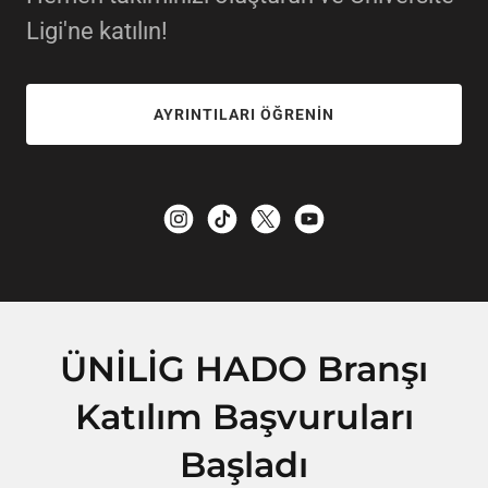
Ligi'ne katılın!
AYRINTILARI ÖĞRENIN
ÜNİLİG HADO Branşı
Katılım Başvuruları
Başladı