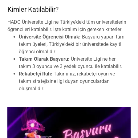
Kimler Katılabilir?
HADO Üniversite Ligi’ne Türkiye’deki tüm üniversitelerin
öğrencileri katılabilir. İşte katılım için gereken kriterler:
Üniversite Öğrencisi Olmak:
Başvuru yapan tüm
takım üyeleri, Türkiye'deki bir üniversitede kayıtlı
öğrenci olmalıdır.
Takım Olarak Başvuru:
Üniversite Ligi’ne her
takım 3 oyuncu ve 3 yedek oyuncu ile katılabilir.
Rekabetçi Ruh:
Takımınız, rekabetçi oyun ve
takım stratejisine ilgi duyan oyunculardan
oluşmalıdır.