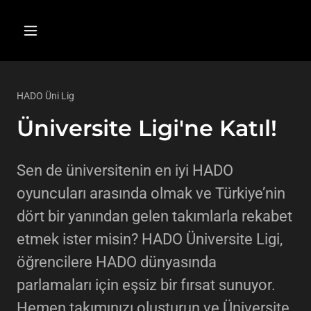
HADO Üni Lig
Üniversite Ligi'ne Katıl!
Sen de üniversitenin en iyi HADO
oyuncuları arasında olmak ve Türkiye’nin
dört bir yanından gelen takımlarla rekabet
etmek ister misin? HADO Üniversite Ligi,
öğrencilere HADO dünyasında
parlamaları için eşsiz bir fırsat sunuyor.
Hemen takımınızı oluşturun ve Üniversite